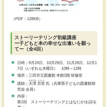
（PDF：128KB）
ストーリーテリング初級講座
ー子どもと本の幸せな出逢いを願っ
てー（全4回）
日時：9月24日、10月29日、11月26日、12月1
7日（いずれも木曜日） 10時～12時
場所：三田市立図書館 本館2階 研修室
おおさわ
ももよ
講師：
大澤
百世
氏（兵庫県子どもの図書館研
究会 会員）
内容：
第1回 ストーリーテリングとはなにか/お話を