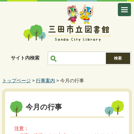
サイト内検索
トップページ
>
行事案内
> 今月の行事
今月の行事
注意：