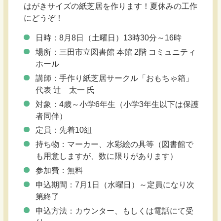
はがきサイズの紙芝居を作ります！夏休みの工作
にどうぞ！
日時：8月8日（土曜日）13時30分～16時
場所：三田市立図書館 本館 2階 コミュニティ
ホール
講師：手作り紙芝居サークル「おもちゃ箱」
代表 辻 太一 氏
対象：4歳～小学6年生（小学3年生以下は保護
者同伴）
定員：先着10組
持ち物：マーカー、水彩絵の具等（図書館で
も用意しますが、数に限りがあります）
参加費：無料
申込期間：7月1日（水曜日）～定員になり次
第終了
申込方法：カウンター、もしくは電話にて受